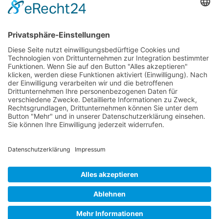
Kontakt
(0711) 230 6800
info@kanzlei-smannheim.de
Uhlandstraße 16, 70182 Stuttgart