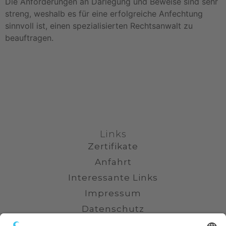
Die Anforderungen an Darlegung und Beweise sind sehr
streng, weshalb es für eine erfolgreiche Anfechtung
sinnvoll ist, einen spezialisierten Rechtsanwalt zu
beauftragen.
Links
Zertifikate
Anfahrt
Interessante Links
Impressum
Datenschutz