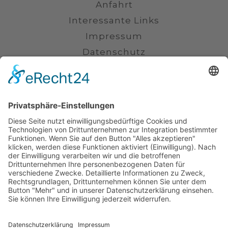
Anfahrt
Interessante Links
Impressum
Datenschutz
Kontakt
(0711) 230 6800
info@kanzlei-smannheim.de
Uhlandstraße 16, 70182 Stuttgart