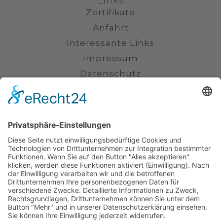
Links
Zertifikate
Anfahrt
Interessante Links
Impressum
Datenschutz
Kontakt
(0711) 230 6800
info@kanzlei-smannheim.de
Uhlandstraße 16, 70182 Stuttgart