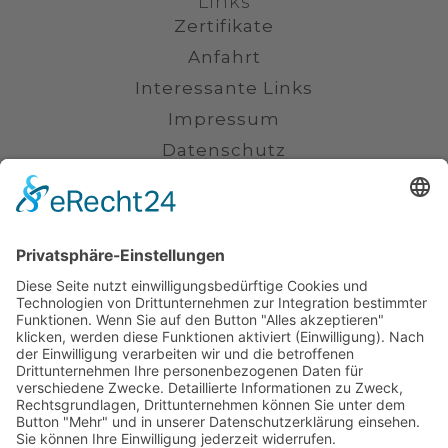
Links
Zertifikate
Anfahrt
Interessante Links
Impressum
Datenschutz
Kontakt
(0711) 230 6800
info@kanzlei-smannheim.de
Uhlandstraße 16, 70182 Stuttgart