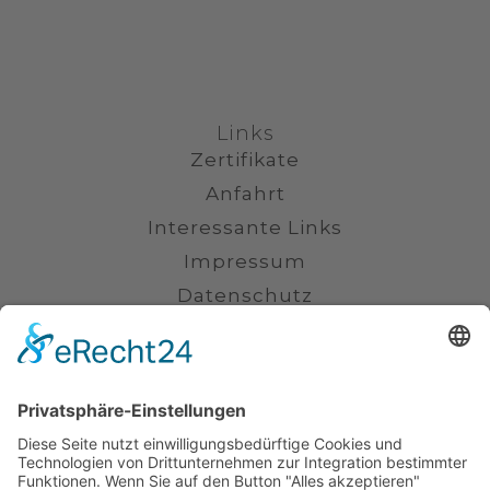
Links
Zertifikate
Anfahrt
Interessante Links
Impressum
Datenschutz
Kontakt
(0711) 230 6800
info@kanzlei-smannheim.de
Uhlandstraße 16, 70182 Stuttgart