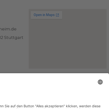
heim.de
2 Stuttgart