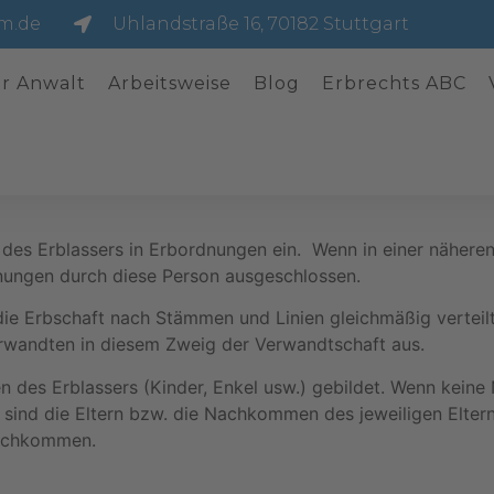
m.de
Uhlandstraße 16, 70182 Stuttgart
hr Anwalt
Arbeitsweise
Blog
Erbrechts ABC
n des Erblassers in Erbordnungen ein. Wenn in einer nähere
nungen durch diese Person ausgeschlossen.
 die Erbschaft nach Stämmen und Linien gleichmäßig vertei
Verwandten in diesem Zweig der Verwandtschaft aus.
 des Erblassers (Kinder, Enkel usw.) gebildet. Wenn kein
ind die Eltern bzw. die Nachkommen des jeweiligen Elterntei
Nachkommen.