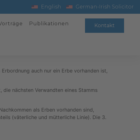
English
German-Irish Solicitor
Vorträge
Publikationen
Kontakt
n Erbordnung auch nur ein Erbe vorhanden ist,
lt, die nächsten Verwandten eines Stamms
e Nachkommen als Erben vorhanden sind,
ls (väterliche und mütterliche Linie). Die 3.