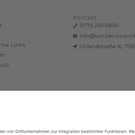
Kontakt
e
(0711) 230 6800
info@kanzlei-smann
nte Links
Uhlandstraße 16, 7018
um
utz
© 2026 Anwaltskanzlei Stefan Mannheim