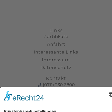
Links
Zertifikate
Anfahrt
Interessante Links
Impressum
Datenschutz
Kontakt
(0711) 230 6800
info@kanzlei-smannheim.de
Uhlandstraße 16, 70182 Stuttgart