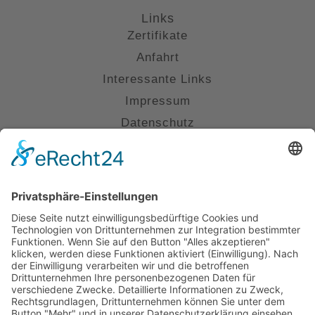
Links
Zertifikate
Anfahrt
Interessante Links
Impressum
Datenschutz
Kontakt
(0711) 230 6800
info@kanzlei-smannheim.de
Uhlandstraße 16, 70182 Stuttgart