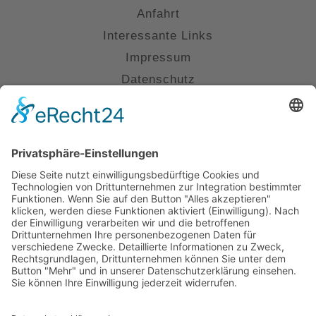
Anfahrt
Interessante Links
Impressum
Datenschutz
Kontakt
(0711) 230 6800
info@kanzlei-smannheim.de
Uhlandstraße 16, 70182 Stuttgart