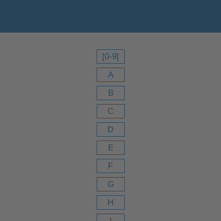
[0-9]
A
B
C
D
E
F
G
H
I