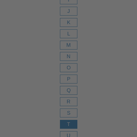
J
K
L
M
N
O
P
Q
R
S
T
U