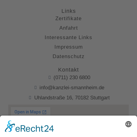
Links
Zertifikate
Anfahrt
Interessante Links
Impressum
Datenschutz
Kontakt
(0711) 230 6800
info@kanzlei-smannheim.de
Uhlandstraße 16, 70182 Stuttgart