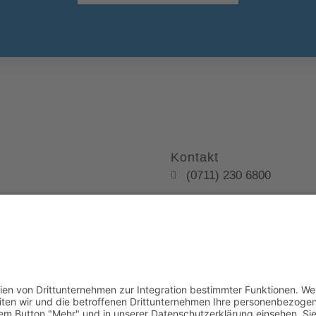
Kontakt
(0711) 230 6800
info@kanzlei-smannhei
te Links
Uhlandstraße 16, 70182 
tz