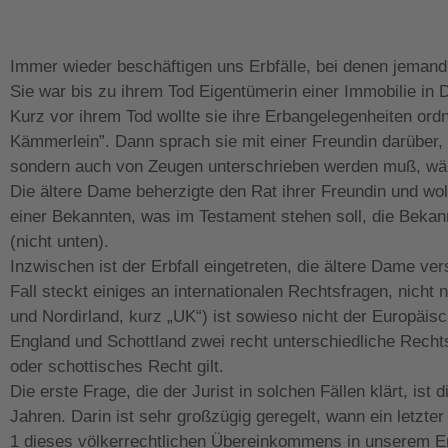
Immer wieder beschäftigen uns Erbfälle, bei denen jemand 
Sie war bis zu ihrem Tod Eigentümerin einer Immobilie in 
Kurz vor ihrem Tod wollte sie ihre Erbangelegenheiten or
Kämmerlein”. Dann sprach sie mit einer Freundin darüber, 
sondern auch von Zeugen unterschrieben werden muß, währ
Die ältere Dame beherzigte den Rat ihrer Freundin und wol
einer Bekannten, was im Testament stehen soll, die Bekan
(nicht unten).
Inzwischen ist der Erbfall eingetreten, die ältere Dame v
Fall steckt einiges an internationalen Rechtsfragen, nich
und Nordirland, kurz „UK“) ist sowieso nicht der Europäis
England und Schottland zwei recht unterschiedliche Rechts
oder schottisches Recht gilt.
Die erste Frage, die der Jurist in solchen Fällen klärt, 
Jahren. Darin ist sehr großzügig geregelt, wann ein letzter
1 dieses völkerrechtlichen Übereinkommens in unserem Er