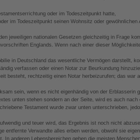
estamentserrichtung oder im Todeszeitpunkt hatte,
oder im Todeszeitpunkt seinen Wohnsitz oder gewöhnlichen A
en jeweiligen nationalen Gesetzen gleichzeitig in Frage k
orschriften Englands. Wenn nach einer dieser Möglichkeiten
lie in Deutschland das wesentliche Vermögen darstellt, ko
händig verfassen oder einen Notar zur Beurkundung hinzuz
it besteht, rechtzeitig einen Notar herbeizurufen; das war 
sam sein, wenn es nicht eigenhändig von der Erblasserin 
xtes unten stehen sondern an der Seite, wird es auch nach 
iebene Testament wurde zwar unten unterschrieben, jedoch
e aufwendig und teuer wird, das Ergebnis ist noch nicht abz
e entfernte Verwandte alles erben werden, obwohl sie eigent
nt. In anderen Lebensbereichen gehen die meisten Menschen