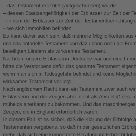
– das Testament errichtet (aufgeschrieben) wurde
– dessen Staatsangehörigkeit der Erblasser zur Zeit der T
– in dem der Erblasser zur Zeit der Testamentserrichtung 
– wo sich Immobilien befinden.
Es kann daher auch sein, daß mehrere Möglichkeiten aus d
und das notarielle Testament und dazu dann noch die Formv
beteiligten Ländern als wirksames Testament.
Nachdem unsere Erblasserin Deutsche war und eine Immobi
hätte die Verstorbene dafür das gesamte Testament eigen
wenn man sich in Todesgefahr befindet und keine Möglichke
wirksames Testament vorliegt.
Nach englischem Recht kann ein Testament zwar auch wirk
Erblasserin und der Zeugen aber nicht als Abschluß des Te
mühelos anerkannt zu bekommen. Und das maschinengeschr
Zeugen, die in England erforderlich wären.
In diesem Fall ist es sicher, daß die Klärung der Erbfolg
Testamenten vergebens, so daß in der gesetzlichen Erbfolg
mehr, daß sich eine kompetente Beratung im Erbrecht loh