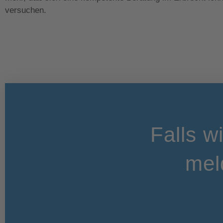
versuchen.
Falls w
mel