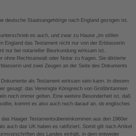
eine deutsche Staatsangehörige nach England gezogen ist.
unterschrieb es auch, und zwar zu Hause „im stillen
in England das Testament nicht nur von der Erblasserin
nur bei notarieller Beurkundung wirksam ist.
r ohne Rechtsanwalt oder Notar zu fragen. Sie diktierte
Erblasserin und zwei Zeugen an der Seite des Dokuments
iden Dokumente als Testament wirksam sein kann. In diesem
uer gesagt: das Vereinigte Königreich von Großbritannien
eln noch immer gelten. Eine weitere Besonderheit ist, daß
sollte, kommt es also auch noch darauf an, ob englisches
häufig das Haager Testamentsübereinkommen aus den 1960er
s auch das UK haben es ratifiziert. Somit gilt nach Artikel
ormvorschriften des Landes einhält, in dem entweder