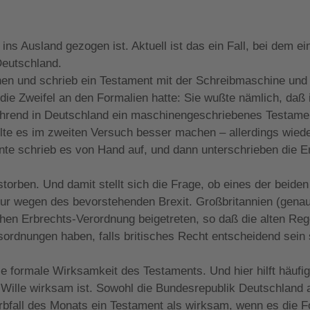
ins Ausland gezogen ist. Aktuell ist das ein Fall, bei dem 
Deutschland.
dnen und schrieb ein Testament mit der Schreibmaschine und 
die Zweifel an den Formalien hatte: Sie wußte nämlich, daß 
end in Deutschland ein maschinengeschriebenes Testament 
lte es im zweiten Versuch besser machen – allerdings wiede
nte schrieb es von Hand auf, und dann unterschrieben die 
erstorben. Und damit stellt sich die Frage, ob eines der be
t nur wegen des bevorstehenden Brexit. Großbritannien (gena
chen Erbrechts-Verordnung beigetreten, so daß die alten Reg
ordnungen haben, falls britisches Recht entscheidend sein 
ist die formale Wirksamkeit des Testaments. Und hier hilft 
 Wille wirksam ist. Sowohl die Bundesrepublik Deutschland al
bfall des Monats ein Testament als wirksam, wenn es die F