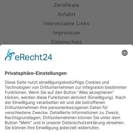
Zertifikate
Anfahrt
Interessante Links
Impressum
Datenschutz
Kontakt
(0711) 230 6800
info@kanzlei-smannheim.de
Uhlandstraße 16, 70182 Stuttgart