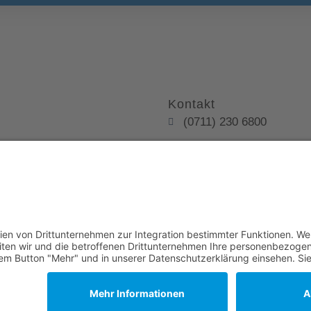
Kontakt
(0711) 230 6800
info@kanzlei-smannhei
te Links
Uhlandstraße 16, 70182 
tz