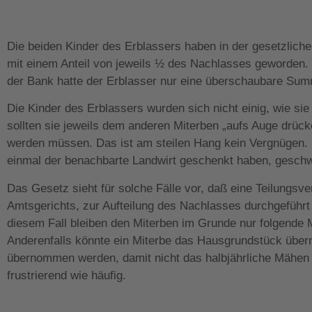
Die beiden Kinder des Erblassers haben in der gesetzliche
mit einem Anteil von jeweils ½ des Nachlasses geworden.
der Bank hatte der Erblasser nur eine überschaubare Summ
Die Kinder des Erblassers wurden sich nicht einig, wie sie 
sollten sie jeweils dem anderen Miterben „aufs Auge drü
werden müssen. Das ist am steilen Hang kein Vergnügen. D
einmal der benachbarte Landwirt geschenkt haben, gesch
Das Gesetz sieht für solche Fälle vor, daß eine Teilungsv
Amtsgerichts, zur Aufteilung des Nachlasses durchgeführt wi
diesem Fall bleiben den Miterben im Grunde nur folgende 
Anderenfalls könnte ein Miterbe das Hausgrundstück über
übernommen werden, damit nicht das halbjährliche Mähen 
frustrierend wie häufig.