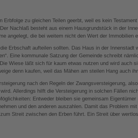
n Erbfolge zu gleichen Teilen geerbt, weil es kein Testament
 Der Nachlaß besteht aus einem Hausgrundstück in der Inn
e angelegt, die bei weitem nicht den Wert der Immobilien e
die Erbschaft aufteilen sollten. Das Haus in der Innenstadt 
cken“. Eine kommunale Satzung der Gemeinde schreibt nämli
ie Wiese läßt sich für kaum etwas nutzen und wird auch si
weige denn kaufen, weil das Mähen am steilen Hang auch ih
ersteigerung nach den Regeln der Zwangsversteigerung, also
rd. Allerdings hilft die Versteigerung in solchen Fällen nic
Möglichkeiten: Entweder bleiben sie gemeinsam Eigentümer 
nehmen und den anderen auszahlen. Damit das Problem mit d
zum Streit zwischen den Erben führt. Ein Streit über wertl