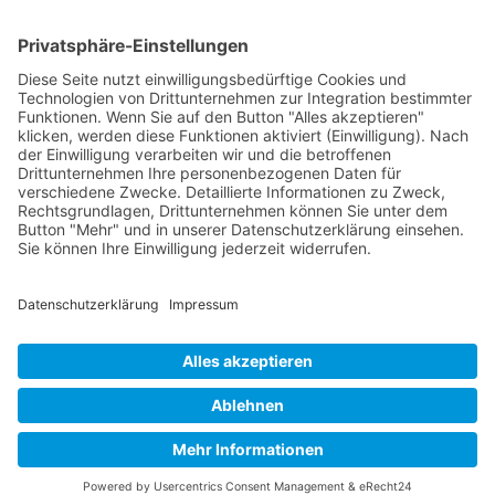
(0711) 230 6800
info@kanzlei-smannheim.de
Uhlandstraße 16, 70182 Stuttgart
© 2026 Anwaltskanzlei Stefan Mannheim