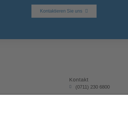
Kontaktieren Sie uns
Kontakt
(0711) 230 6800
info@kanzlei-smannhei
te Links
Uhlandstraße 16, 70182 
tz