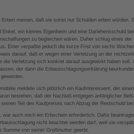
 Erben meinen, daß sie sonst nur Schulden erben würden. S
nd Enkel, ein kleines Eigenheim und eine Darlehensschuld 
nschaffungen zu begleichen wären. Daher schlug eines der K
 aus. Einer verpaßte jedoch die kurze Frist von sechs Woc
eis darauf, daß er wegen einer Verletzung an der rechtzei
ie die Verletzung sich konkret darauf ausgewirkt haben soll,
assen, der dann die Erbausschlagungserklärung beurkunden
 geworden.
bilie meldete sich plötzlich ein Kaufinteressent, der einen
aran bestehen, daß der Nachlaß entgegen anfänglicher Befü
d seinen Teil des Kaufpreises nach Abzug der Restschuld 
war auch noch ein Erbschein erforderlich. Dafür beantragte
rbausschlagung nicht beachtet werden darf, weil sie verspäte
he Summe von seiner Großmutter geerbt.