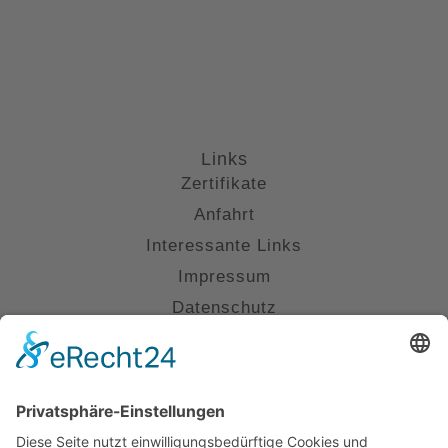
Links
Zertifikate
Anfahrt
Interessante Links
Impressum
Datenschutz
Kontakt
(0711) 230 6800
info@kanzlei-smannheim.de
Uhlandstraße 16, 70182 Stuttgart